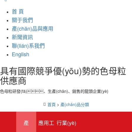
首 頁
關于我們
產(chǎn)品與應用
新聞資訊
聯(lián)系我們
English
具有國際競爭優(yōu)勢的色母粒
供應商
色母粒研發(fā)、生產(chǎn)、銷售的龍頭企業(yè)
首頁
>
產(chǎn)品分類

產
應用工
行業(yè)