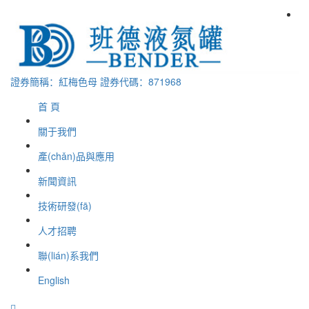
證券簡稱：紅梅色母
證券代碼：871968
首 頁
關于我們
產(chǎn)品與應用
新聞資訊
技術研發(fā)
人才招聘
聯(lián)系我們
English
